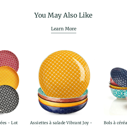
You May Also Like
Learn More
rées - Lot
ption
Assiettes à salade Vibrant Joy -
Choisir une option
Bols à céréa
Choi