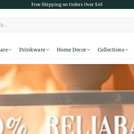
Free Shipping on Orders Over $45
are
Drinkware
Home Decor
Collections
Time