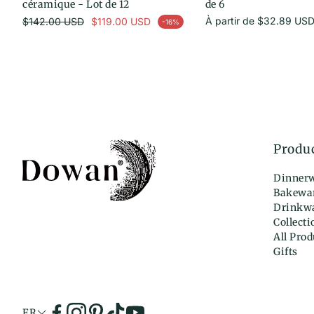
céramique - Lot de 12
de 6
Prix habituel
Prix
À partir de
$32.89 US
$142.00 USD
$119.00 USD
-16%
rix en solde
habituel
Produ
Dinner
Bakewa
Drinkw
Collecti
All Prod
Gifts
FR