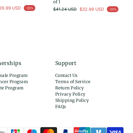
of 1
26.99 USD
Prix habituel
-25%
$41.24 USD
$32.99 USD
-20%
Prix en solde
nerships
Support
sale Program
Contact Us
encer Program
Terms of Service
ate Program
Return Policy
Privacy Policy
Shipping Policy
FAQs