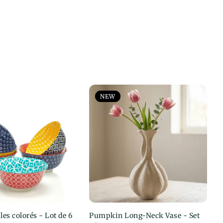
NEW
les colorés - Lot de 6
sir une option
Pumpkin Long-Neck Vase - Set
Ajouter au panier