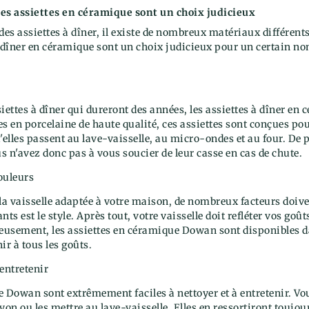
les assiettes en céramique sont un choix judicieux
 des assiettes à dîner, il existe de nombreux matériaux différent
à dîner en céramique sont un choix judicieux pour un certain no
iettes à dîner qui dureront des années, les assiettes à dîner e
s en porcelaine de haute qualité, ces assiettes sont conçues pour
u'elles passent au lave-vaisselle, au micro-ondes et au four. De 
us n'avez donc pas à vous soucier de leur casse en cas de chute.
couleurs
r la vaisselle adaptée à votre maison, de nombreux facteurs doiv
ts est le style. Après tout, votre vaisselle doit refléter vos goû
reusement, les assiettes en céramique Dowan sont disponibles da
ir à tous les goûts.
 entretenir
e Dowan sont extrêmement faciles à nettoyer et à entretenir. V
savon ou les mettre au lave-vaisselle. Elles en ressortiront tou