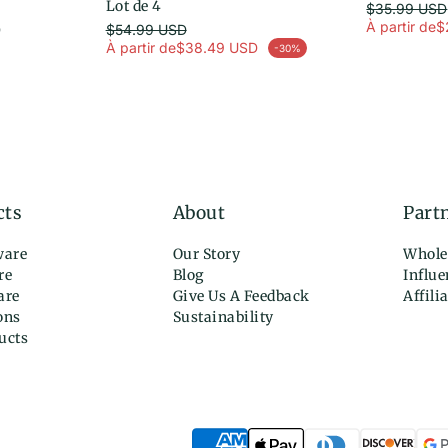
Lot de 4
$35.99 USD
Prix habituel
À partir de
$
D
$54.99 USD
Prix en solde
Prix habituel
À partir de
$38.49 USD
-30%
Prix en solde
cts
About
Part
ware
Our Story
Whole
re
Blog
Influ
are
Give Us A Feedback
Affili
ons
Sustainability
ucts