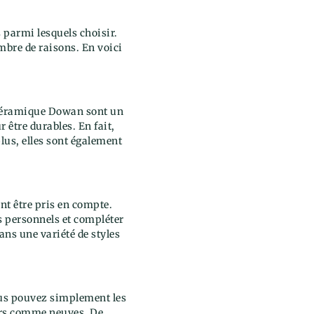
s parmi lesquels choisir.
mbre de raisons. En voici
n céramique Dowan sont un
 être durables. En fait,
plus, elles sont également
ent être pris en compte.
ts personnels et compléter
ns une variété de styles
ous pouvez simplement les
jours comme neuves. De