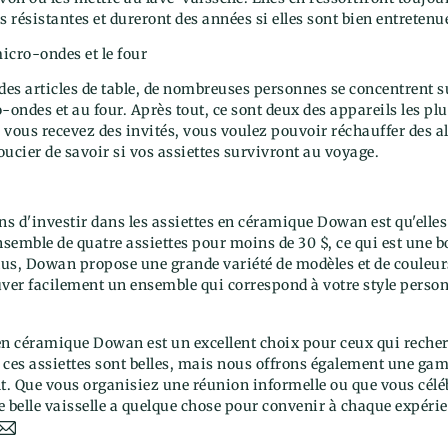
ès résistantes et dureront des années si elles sont bien entretenu
icro-ondes et le four
r des articles de table, de nombreuses personnes se concentrent su
-ondes et au four. Après tout, ce sont deux des appareils les p
e vous recevez des invités, vous voulez pouvoir réchauffer des a
ucier de savoir si vos assiettes survivront au voyage.
ns d'investir dans les assiettes en céramique Dowan est qu'elles
semble de quatre assiettes pour moins de 30 $, ce qui est une b
us, Dowan propose une grande variété de modèles et de couleurs
uver facilement un ensemble qui correspond à votre style person
 en céramique Dowan est un excellent choix pour ceux qui recherc
 ces assiettes sont belles, mais nous offrons également une g
nt. Que vous organisiez une réunion informelle ou que vous cél
de belle vaisselle a quelque chose pour convenir à chaque expérie